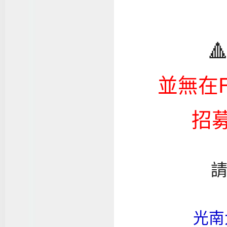

並無在F
招
光南