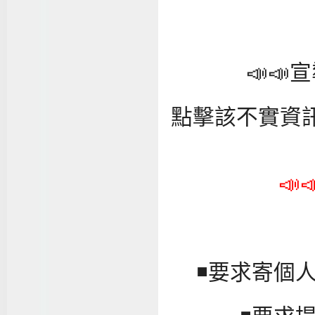
📣
點擊該不實資訊
📣

◾要求寄個