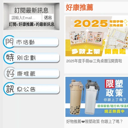
好康推薦
訂閱最新訊息
送出
訂閱<好康推薦>的最新訊息
2025年度手冊📖三角桌曆🗓️開賣啦
好物推薦❤️限塑政策 你跟上了嗎？